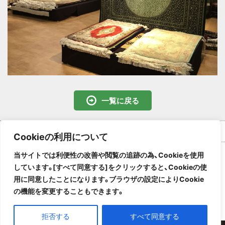
一覧に戻る
ページ上部へ
Cookieの利用について
当サイトでは利便性の改善や閲覧の追跡の為、
Cookie
を使用
お問い合わせ
しています。
[
すべて同意する
]
をクリックすると、
Cookie
の使
用に同意したことになります。ブラウザの設定により
Cookie
社名 株式会社ビッグウッド
の機能を変更することもできます。
所在地 〒791-1114 愛媛県松山市井門町77番地1
電話番号 管理本部 TEL.
089-958-7773
（代表）
拒否する
すべて同意する